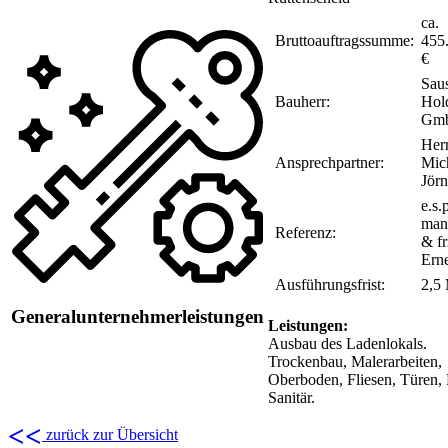
ca.
Bruttoauftragssumme:
455
€
Saus
Bauherr:
Hol
Gm
Her
Ansprechpartner:
Mic
Jörn
e.s.
man
Referenz:
& fr
Erne
Ausführungsfrist:
2,5
Generalunternehmerleistungen
Leistungen:
Ausbau des Ladenlokals.
Trockenbau, Malerarbeiten,
Oberboden, Fliesen, Türen, 
Sanitär.
<<
zurück zur Übersicht