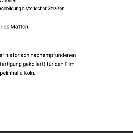
 Wochen
chbildung historischer Straßen
rles Matton
ner historisch nachempfundenen
ertigung gekollert) für den Film
elinhalle Köln.