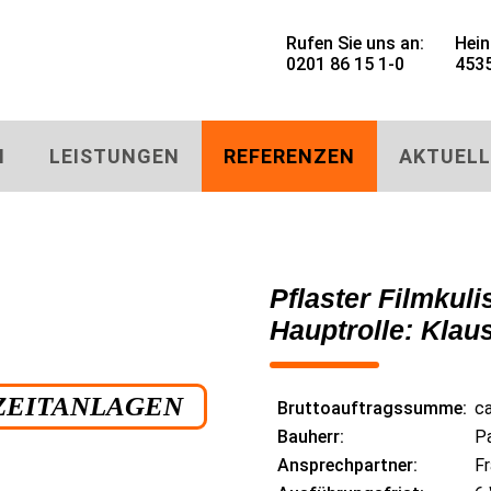
Rufen Sie uns an:
Hein
0201 86 15 1-0
4535
N
LEISTUNGEN
REFERENZEN
AKTUELL
Pflaster Filmku
Hauptrolle: Klau
IZEITANLAGEN
Bruttoauftragssumme:
ca
Bauherr:
Pa
Ansprechpartner:
F