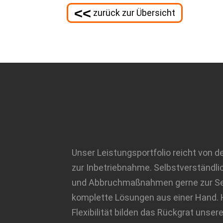
<<
zurück zur Übersicht
Unser Leistungsportfolio reicht von d
zur Inbetriebnahme. Selbstverständli
und Abbruchmaßnahmen gerne zur Sei
komplette Lösungen aus einer Hand. H
Flexibilität bilden das Rückgrat uns