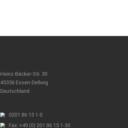
Heinz-Bäcker-Str. 30
45356 Essen-Dellwig
Deutschland
0201 86 15 1-0
Fax: +49 (0) 201 86 15 1-30